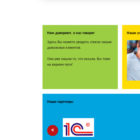
Нам доверяют, о нас говорят
Наши у
Здесь Вы можете увидеть список наших
довольных клиентов.
Они уже нашли то, что искали, Вы тоже
на верном пути!
Наши партнеры
<